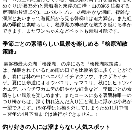
めぐり(所要35分)と乗船場と東岸の白樺・山の家を往復する
定期船(片道15分)。コバルトブルーの穏やかな湖面。複雑な
湖岸とあいまって遊覧船から見る磐梯山は迫力満点。また紅
葉の季節は素晴らしく、桧原湖の神秘的な魅力を感じる事が
できます。またワンちゃんなどペットも乗船可能です。
季節ごとの素晴らしい風景を楽しめる『桧原湖散
策路』
裏磐梯最大の湖「桧原湖」の岸にある『桧原湖散策路』
は、舗装されているため雨の日でも比較的楽に歩くことがで
き、春には林の中にベニバナイチヤクソウ、キクザキイチ
ゲ。夏には歩道にオオウバユリ、ヤマユリ。秋にはヒトツバ
カエデ、ハウチワカエデの鮮やかな紅葉など、季節ごとの素
晴らしい風景を楽しめます。またコースにある裏磐梯唯一の
つり橋からは、深く切れ込んだ入り江と湖上に浮かぶ小島が
一望できます。(※冬季は吊橋を外してしまうため11月中旬
～翌年の4月下旬までは通行ができません。)
釣り好きの人には溜まらない人気スポット