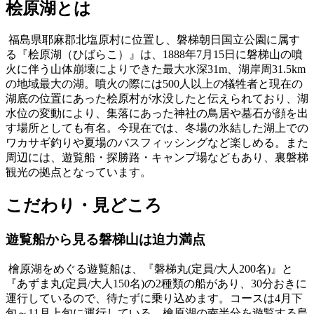
桧原湖とは
福島県耶麻郡北塩原村に位置し、磐梯朝日国立公園に属す
る『桧原湖（ひばらこ）』は、1888年7月15日に磐梯山の噴
火に伴う山体崩壊によりできた最大水深31m、湖岸周31.5km
の地域最大の湖。噴火の際には500人以上の犠牲者と現在の
湖底の位置にあった桧原村が水没したと伝えられており、湖
水位の変動により、集落にあった神社の鳥居や墓石が顔を出
す場所としても有名。今現在では、冬場の氷結した湖上での
ワカサギ釣りや夏場のバスフィッシングなど楽しめる。また
周辺には、遊覧船・探勝路・キャンプ場などもあり、裏磐梯
観光の拠点となっています。
こだわり・見どころ
遊覧船から見る磐梯山は迫力満点
檜原湖をめぐる遊覧船は、『磐梯丸(定員/大人200名)』と
『あずま丸(定員/大人150名)の2種類の船があり、30分おきに
運行しているので、待たずに乗り込めます。コースは4月下
旬～11月上旬に運行している、檜原湖の南半分を遊覧する島