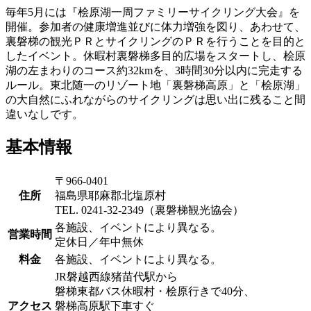
毎年5月には『桧原湖一周ファミリーサイクリング大会』を
開催。参加者の健康増進並びに体力増強を図り、あわせて、
裏磐梯の観光ＰＲとサイクリングのＰＲを行うことを目的と
したイベント。休暇村裏磐梯多目的広場をスタートし、桧原
湖の左まわりのコース約32kmを、3時間30分以内に完走する
ルール。東北随一のリゾート地「裏磐梯高原」と「桧原湖」
の大自然にふれながらのサイクリングは思い出に残ること間
違いなしです。
基本情報
〒966-0401
住所
福島県耶麻郡北塩原村
TEL. 0241-32-2349（裏磐梯観光協会）
各施設、イベントにより異なる。
営業時間
定休日／年中無休
料金
各施設、イベントにより異なる。
JR磐越西線猪苗代駅から
磐梯東都バス休暇村・桧原行きで40分、
アクセス
磐梯高原駅下車すぐ