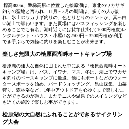
標高800m、磐梯高原に位置した桧原湖は、東北のワカサギ
釣りの聖地と言われ、11月～3月の期間は、多くの人が訪
れ、氷上のワカサギ釣りの、色とりどりのテントが、真っ白
い湖上で賑わいます。また夏場にはバスフィッシングを楽し
めることでも有名。湖畔近くには貸竿仕掛け( 1000円程度)レ
ンタルテント・ハウス・小屋(1名2500円～3500円程)が利用
でき手ぶらで気軽に釣りを楽しむことが出来ます。
楽しさ無限大の桧原西湖畔オートキャンプ場
檜原湖の雄大な自然に囲まれた中にある『桧原西湖畔オート
キャンプ場』は、バス、イワナ、マス、冬は、湖上でワカサ
ギ釣りのベースキャンプに最適。他にもボートなどのウォー
タースポーツを始め、バードウォッチング、昆虫採集、山菜
狩り、森林浴など、1年中アウトドアを心ゆくまで楽しむこ
とができるのが魅力。またテニスや温泉でのスイミングなど
も近くの施設で楽しむ事ができます。
桧原湖の大自然にふれることができるサイクリン
グ大会