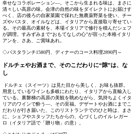
幸せなコラボレーション―。そこから生まれる味は、まさに
清々しい高原の味。会津の自然の味をダイレクトにお届けす
べく、店の後ろの自家菜園で採れた無農薬野菜を使い、チー
ズやパスタ、オイルなどは、イタリアから直接取り寄せてい
る。その最高の素材を、本場イタリアで修行を積んだシェフ
が調理。すみずみまで“おもてなしの心”が宿った本格イタリ
アンを、さあ、ご賞味あれ。
◇パスタランチ1580円、ディナーのコース料理2890円～
ドルチェやお酒まで、そのこだわりに“隙”は、な
し
ドルチェ（スイーツ）は見た目から美しく、お味も抜群。
用意しているワインも多岐にわたり、イタリアから直輸入し
ている。裏磐梯の高原の美観を眺めながら、気持ちよくイタ
リアのワインで酔う―、その至福。デザートやお酒にまでこ
だわりが行き届いた、このリストランテでのひと時は、まさ
に、シェフやスタッフたちからの、心づくしのイル レガー
ロ（イタリア語で「贈り物」の意）。