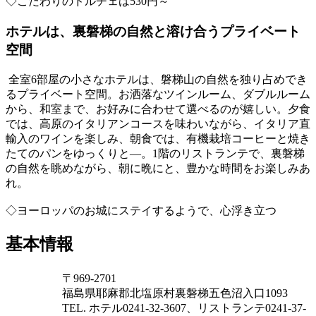
◇こだわりのドルチェは530円～
ホテルは、裏磐梯の自然と溶け合うプライベート
空間
全室6部屋の小さなホテルは、磐梯山の自然を独り占めでき
るプライベート空間。お洒落なツインルーム、ダブルルーム
から、和室まで、お好みに合わせて選べるのが嬉しい。夕食
では、高原のイタリアンコースを味わいながら、イタリア直
輸入のワインを楽しみ、朝食では、有機栽培コーヒーと焼き
たてのパンをゆっくりと―。1階のリストランテで、裏磐梯
の自然を眺めながら、朝に晩にと、豊かな時間をお楽しみあ
れ。
◇ヨーロッパのお城にステイするようで、心浮き立つ
基本情報
〒969-2701
福島県耶麻郡北塩原村裏磐梯五色沼入口1093
TEL. ホテル0241-32-3607、リストランテ0241-37-