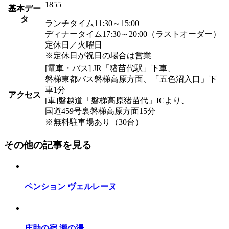
1855
基本デー
タ
ランチタイム11:30～15:00
ディナータイム17:30～20:00（ラストオーダー）
定休日／火曜日
※定休日が祝日の場合は営業
[電車・バス] JR「猪苗代駅」下車、
磐梯東都バス磐梯高原方面、「五色沼入口」下
車1分
アクセス
[車]磐越道「磐梯高原猪苗代」ICより、
国道459号裏磐梯高原方面15分
※無料駐車場あり（30台）
その他の記事を見る
ペンション ヴェルレーヌ
庄助の宿 瀧の湯