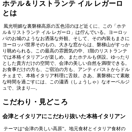
ホテル＆リストランテ イル レガーロ
とは
風光明媚な裏磐梯高原の五色沼のほど近くに、この「ホテ
ル＆リストランテ イル レガーロ」は佇んでいる。ヨーロッ
パのお城のようなお洒落な外観、そして、その内装もまさに
ヨーロッパ世界そのもの。大きな窓からは、磐梯山がすっか
り眺められる。この最高の雰囲気の中、1階のリストランテ
では本格イタリアンが楽しめ、またホテルも併設。ゆったり
とした貴方だけの空間で、会津の美しい自然を満喫できる。
お食事だけの方も、ご宿泊の方も、アンティパストからドル
チェまで、本格イタリア料理に舌鼓。さあ、裏磐梯にて素敵
な時間を過ごすには、この瀟洒（しょうしゃ）なオーベルジ
ュで、決まり―。
こだわり・見どころ
会津とイタリアにこだわり抜いた本格イタリアン
テーマは“会津の美しい高原”。地元食材とイタリア食材の