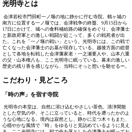
光明寺とは
会津若松市門田町一ノ堰の地に静かに佇む寺院。鶴ヶ城の
南方に位置する一ノ堰では、会津戦争の終盤、9月15日から
17日にかけて、城への食料補給路の確保をめぐり、会津藩士
と新政府軍との激しい戦闘が起こって、多くの戦死者が出
た。これを「一ノ堰の戦い」という。光明寺には、この戦で
亡くなった会津藩士のお墓が現存している。越後方面の総督
として各地を転戦した会津藩家老・一之瀬要人や、山本八重
の父・山本権八も、ここ光明寺に眠っている。幕末の激しい
歴史の残り香を感じながら、当時にそっと想いを馳せるー。
こだわり・見どころ
「時の声」を宿す寺院
光明寺の本堂は、自然に溶け込むやさしい茶色。清浄閑散
とした空気の中、そこに立っていると、時代を遡ったかのよ
うな心地になる。境内は寂然とし、静かに立つ木々もまた、
心穏やかな風情で「時」をゆるりと見詰めているように見え
る。ここ光明寺には、戦で命を落とした会津藩士が眠ってお