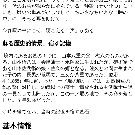
り、そのお墓が穏やかに並んでいる。静謐（せいひつ）な中
にも、歴史の重みがひしひしと。ちいさなちいさな「時の
声」に、そっと耳を傾けて―。
◇静寂の中にこそ、聴こえる「声」がある
蘇る歴史的情景、宿す記憶
境内にあるお墓の１つに、山本八重の父・権八のものがあ
る。山本権八は、会津藩士・永岡家に生まれたが、砲術家で
ある山本佐兵衛の娘・佐久の婿となる。佐久との間に生まれ
た子の内、長男が覚馬で、三女が八重であった。慶応
4（1868）年に起こった「一ノ堰の戦い」では、新政府軍の
総攻撃に対抗し、50歳以上の藩士で構成される玄武隊士中隊
の一員として出陣したが、この一ノ堰の地で、その命を落と
した。享年61歳だった。
◇時を経てなお、当時の記憶を宿す墓石
基本情報