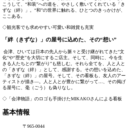
こうして、“和装”への道を、やさしく敷いてくれている「き
ずな（絆）」。“和”の世界に触れる、ひとつのきっかけが、
ここある。
◇観光客でも求めやすい可愛い和雑貨も充実
「絆（きずな）」の屋号に込めた、その“想い”
会津、ひいては日本の先人から脈々と受け継がれてきた“文
化”や“歴史”を大切にするご店主。そして、同時に、今を生
きる人たちとの“繋がり”も慈しむ。それら全てを、人と人と
の「きずな（絆）」として、感謝する。その想いを込めた、
「きずな（絆）」の屋号。そして、その看板も、友人のアー
ティストが描き―。人と人とが豊かに繋がって…、その掲げ
る屋号に、毫（ごう）も偽りなし。
◇「会津物語」のロゴも手掛けたMIKAKOさんによる看板
基本情報
〒965-0044