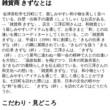
雑貨商 きずなとは
会津若松市七日町にて、親しみやすい和小物を美しく並べ
ている、白壁・出格子の瀟洒（しょうしゃ）なお店がある。
―「雑貨商 きずな」。店主・三澤広明さんは、和雑貨とい
う親しみやすいアイテムを通して、お客さまと「和」との出
逢いを雅にコーディネートしてくれている。この「雑貨商
きずな」は、平成11（1999）年に創業した「きもの伝承 き
ずな（絆）」の隣に展開されている。“きもの”を扱う「きも
の伝承 きずな（絆）」では、三澤さんは、「きずな
（絆）」という屋号に違わぬ一期一会の精神で人との出逢い
を大切に、「温故知新」を掲げつつ、日本の民族衣装た
る“きもの”の素晴らしさを伝え続けている。その三澤さんの
和文化への想いを、「雑貨商 きずな」では、和小物という
親しみやすいアイテムを通じて、楽しく感じることができ
る。七日町を訪れた際には、是非、日本の文化の軽やか
な“粋”を感じに、「きずな（絆）」を訪れてみてはどうだろ
うか。
こだわり・見どころ