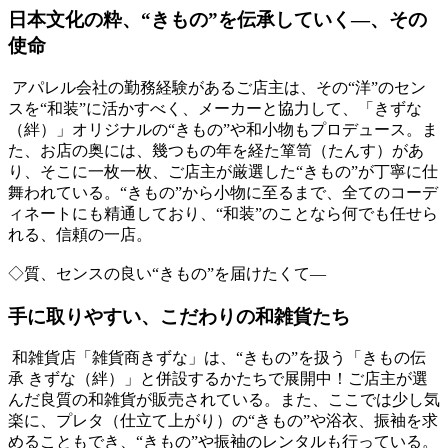
日本文化の粋、“きもの”を伝承していく―、その
使命
アパレル会社の勤務経験があるご店主は、その“洋”のセン
スを“和装”に活かすべく、メーカーと協力して、「きずな
（絆）」オリジナルの“きもの”や和小物もプロデュース。ま
た、お店の奥には、幾つもの年を経た箪笥（たんす）があ
り、そこに一枚一枚、ご店主が厳選した“きもの”が丁寧に仕
舞われている。“きもの”から小物に至るまで、全てのコーデ
ィネートにも精通しており、“和装”のことなら何でも任せら
れる、信頼の一店。
◇質、センスの良い“きもの”を届けたくて―
手に取りやすい、こだわりの和雑貨たち
和雑貨店「雑貨商きずな」は、“きもの”を扱う「きもの伝
承 きずな（絆）」と併設するかたちで展開中！ご店主が選
んだ良質の和雑貨が販売されている。また、ここでは少し気
楽に、プレタ（仕立て上がり）の“きもの”や浴衣、振袖を求
めることもでき、“きもの”や振袖のレンタルも行っている。