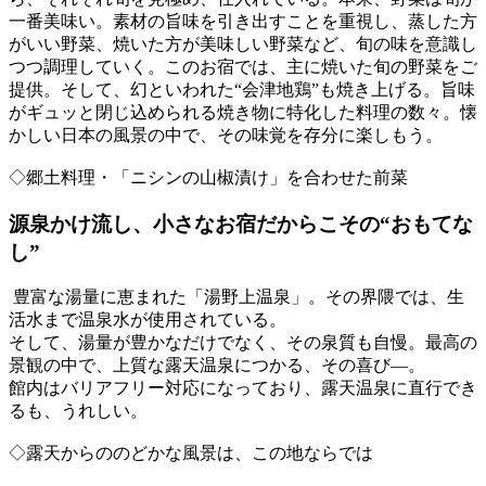
一番美味い。素材の旨味を引き出すことを重視し、蒸した方
がいい野菜、焼いた方が美味しい野菜など、旬の味を意識し
つつ調理していく。このお宿では、主に焼いた旬の野菜をご
提供。そして、幻といわれた“会津地鶏”も焼き上げる。旨味
がギュッと閉じ込められる焼き物に特化した料理の数々。懐
かしい日本の風景の中で、その味覚を存分に楽しもう。
◇郷土料理・「ニシンの山椒漬け」を合わせた前菜
源泉かけ流し、小さなお宿だからこその“おもてな
し”
豊富な湯量に恵まれた「湯野上温泉」。その界隈では、生
活水まで温泉水が使用されている。
そして、湯量が豊かなだけでなく、その泉質も自慢。最高の
景観の中で、上質な露天温泉につかる、その喜び―。
館内はバリアフリー対応になっており、露天温泉に直行でき
るも、うれしい。
◇露天からののどかな風景は、この地ならでは