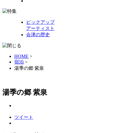
ピックアップ
アーティスト
会津の歴史
HOME
>
宿泊
>
湯季の郷 紫泉
湯季の郷 紫泉
ツイート