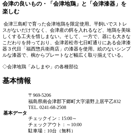
会津の良いもの・「会津地鶏」と「会津漆器」を
楽しむ
会津三島町で育った会津地鶏を限定使用。平飼いでストレ
スがないだけでなく、会津産の餌を入れるなど、地鶏を美味
しくする工夫を惜しまない。そして、一方で、器にも大きな
こだわりを持っており、会津若松市七日町通りにある会津漆
器３代目「福西惣兵衛商店」の漆器を使用。絵のないシンプ
ルな漆器で、椀からプレートなど幅広く取り揃えている。
◇会津地鶏「みしまや」の各種部位
基本情報
〒969-5206
福島県南会津郡下郷町大字湯野上居平乙832
TEL. 0241-68-2508
基本データ
チェックイン：15:00～
チェックアウト：～10:00
駐車場：10台（無料）