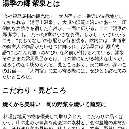
湯季の郷 紫泉とは
今や福島屈指の観光地・「大内宿」に一番近い温泉地とし
て知られる「湯野上温泉」。大川の渓流に沿いにあって、圧
倒的な力強さを宿した自然が、一面に広がる。ここ「湯季の
郷 紫泉」は、たった8室の小さなお宿。しかし、小さいから
こそ、“おもてなし”の心配りが行き渡る。館内には、書道家
の御主人の作品がたいせつに飾られ、お部屋には“源氏物
語”にちなんだ雅（みやび）な名前が付けられている。源泉
そのままの露天風呂からは、目の前に広がる雄大な山々が、
遮るものなく眺められる。見どころ多く、実に味わい深いこ
のお宿―、「大内宿」に立ち寄る際には、ぜひとも訪ねてみ
たいところだ。
こだわり・見どころ
焼くから美味い―旬の野菜を焼いて前菜に
料理は地元の物を優先して取り入れた、こだわりの品々ば
かり。山の恵みが豊富な南会津の素材と、会津盆地の素材か
ら、それぞれ旬を見極め、仕入れている。本来、野菜は旬が