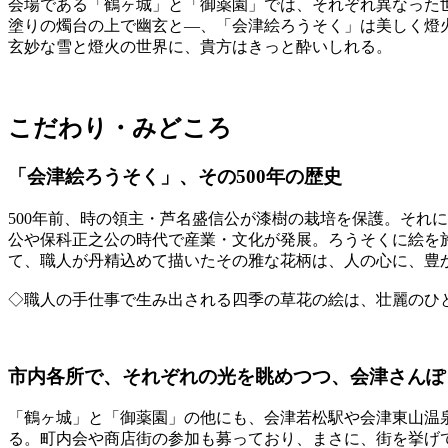
会場である「鶴ヶ城」と「御薬園」では、それぞれ異なった
塗りの燭台の上で幽玄と―、「会津絵ろうそく」は美しく燈
玄妙な雪と燈火の世界に、貴方はきっと酔いしれる。
こだわり・みどころ
「会津絵ろうそく」、その500年の歴史
500年前、時の領主・芦名盛信公が漆樹の栽培を保護。それ
公や保科正之公の時代で産業・文化が発展。ろうそくに絵を
て、職人が丹精込めて描いたその雅な花柄は、人の心に、豊
◇職人の手仕事で生み出される四季の草花の絵は、壮麗のひ
市内各所で、それぞれの光を眺めつつ、会津さんぽ
「鶴ヶ城」と「御薬園」の他にも、会津若松駅や会津東山温
る。町内会や商店街の参加も募っており、まさに、街を挙げ