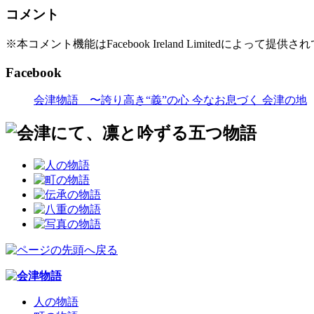
コメント
※本コメント機能はFacebook Ireland Limited
Facebook
会津物語 〜誇り高き“義”の心 今なお息づく 会津の地
人の物語