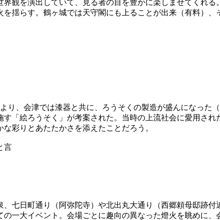
世界観を演出していて、見る者の目を豊かに楽しませてくれる
火を揺らす。鶴ヶ城では天守閣にも上ることが出来（有料）、
により、会津では漆器と共に、ろうそくの製造が盛んになった（
施す「絵ろうそく」が考案された。当時の上流社会に愛用され
かな彩りとあたたかさを添えたことだろう。
と言
泉、七日町通り（阿弥陀寺）や北出丸大通り（西郷頼母邸跡付
ての一大イベント。会場ごとに趣向の異なった燈火を眺めに、