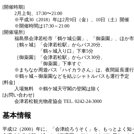
[開催時期]
2月上旬、17:30〜21:00
※平成30（2018）年は2月9日（金）、10日（土）開催
※開催時間は17:30～21:00
[開催場所]
福島県会津若松市「鶴ケ城公園」、「御薬園」、ほか市
［鶴ヶ城］「会津若松駅」からバス20分、
「鶴ヶ城入り口」下車5分
［御薬園］「会津若松駅」からバス30分、
「御薬園」下車すぐ
※まちなか周遊バス「ハイカラさん」は、夜間延長運行
※鶴ヶ城～御薬園などを結ぶシャトルバスも運行予定
[料金]
入場無料 ※鶴ケ城天守閣の登閣は除く
[お問い合わせ]
会津若松観光物産協会 TEL. 0242-24-3000
基本情報
平成12（2000）年に、「会津絵ろうそく」を、もっとよ