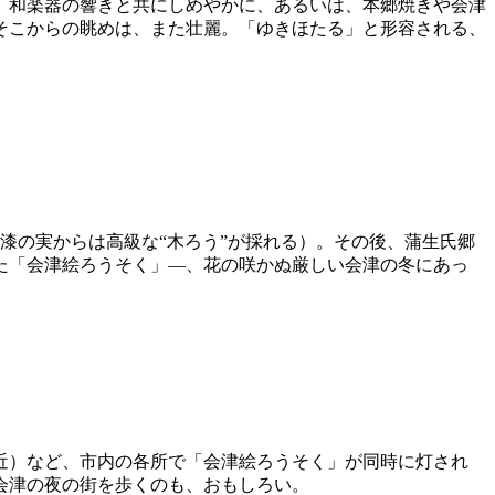
。和楽器の響きと共にしめやかに、あるいは、本郷焼きや会津
そこからの眺めは、また壮麗。「ゆきほたる」と形容される、
漆の実からは高級な“木ろう”が採れる）。その後、蒲生氏郷
た「会津絵ろうそく」―、花の咲かぬ厳しい会津の冬にあっ
近）など、市内の各所で「会津絵ろうそく」が同時に灯され
会津の夜の街を歩くのも、おもしろい。