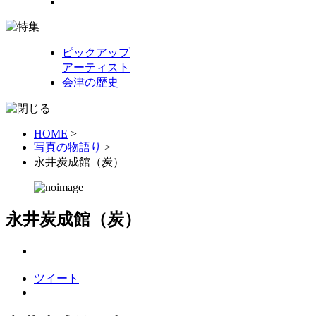
ピックアップ
アーティスト
会津の歴史
HOME
>
写真の物語り
>
永井炭成館（炭）
永井炭成館（炭）
ツイート