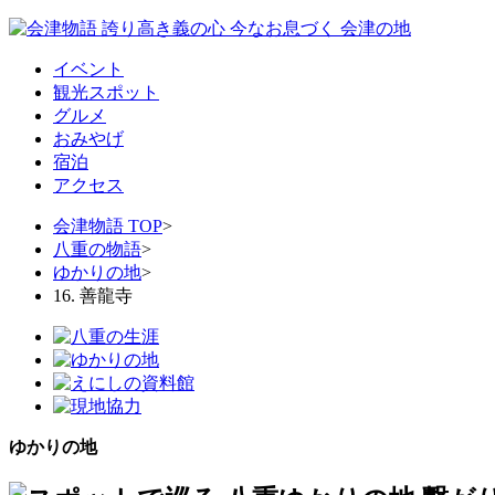
イベント
観光スポット
グルメ
おみやげ
宿泊
アクセス
会津物語 TOP
>
八重の物語
>
ゆかりの地
>
16. 善龍寺
ゆかりの地