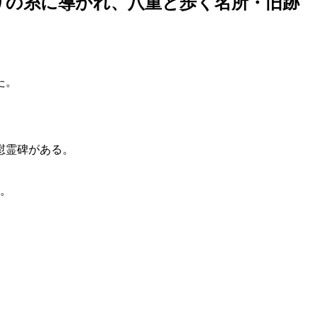
、
た。
慰霊碑がある。
文。