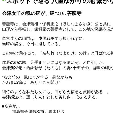
会津女子の魂の碑が、建つ
16. 善龍寺
善龍寺は、会津藩祖・保科正之（ほしなまさゆき）公と共に
山形から移転し、保科家の菩提寺として、この地で発展を見
竜宮造りの山門は、戊辰戦争でも焼かれずに、
当時の姿を、今日に遺している。
この寺の境内には、「奈与竹（なよたけ）の碑」と呼ばれる
戊辰の戦の際、足手まといにはなるまいぞ、と自刃した、
会津藩家老・西郷頼母（たのも）の妻･千重子の、辞世の碑
"なよ竹の 風にまかする 身ながらも
たわまぬ節は ありとこそ聞け"
細竹のような私たち女にも、曲がらぬ信念と貞節がある―。
会津婦道の、凛（りん）とした美しさ。 心ふるえる。
■所在地 :
福島県会津若松市北青木13-3