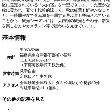
区に選定されている「大内宿」を一望できます。また豊かな
緑に覆われ、夏でも比較的涼しく、秋は紅葉も鮮やかなこと
と、一時間程度でダム湖を一周する遊歩道も整備されている
ことから、観光シーズンには、大内宿の観光と合わせ、散策
を楽しむ方やカメラマン等で賑わいを見せています。
基本情報
〒969-5208
福島県南会津郡下郷町小沼崎
住所
TEL. 0241-69-1144
（下郷町役場商工観光係）
見学自由
営業時間
定休日／年中無休
会津鉄道会津線大川ダム公園駅から徒歩10分
アクセス
※駐車場/あり（無料）
その他の記事を見る