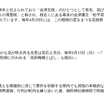
神木と伝えられており「会津五桜」のひとつとして有名。花び
りの薄墨桜」と称され、桜近くにある幕末の会津藩主「松平容
ています。毎年4月29日には、この桜樹の霊をまつる花祝祭
かな花が咲き誇る光景は見応え充分。毎年6月15日（日）～7
年恒例に行われる「高田梅種とばし」も面白い。
植えを模擬的に演じて豊作を祈願する県内でも屈指の本格的な
神輿渡御」行列が町内を練り歩いた後、御田神社御神田で田植