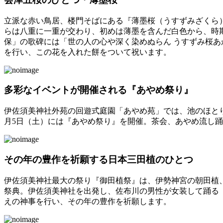
立派な赤い鳥居、楼門そばにある『薄墨桜（うすずみざくら
らは八重に一重が交わり、初めは薄墨を含んだ白色から、時
保」の歌碑には「世の人の心や深く染めぬらん うすずみ桜あ
を行い、この花を入れた餅をついて祝います。
多彩なイベントが開催される『あやめ祭り』
伊佐須美神社外苑の回遊式庭園「あやめ苑」では、池のほとりに
月5日（土）には『あやめ祭り』を開催。茶会、あやめ流し
その年の豊作を祈願する日本三田植のひとつ
伊佐須美神社最大の祭り『御田植祭』は、伊勢神宮の朝田植
祭典。伊佐須美神社を出発し、佐布川の男性が女装して踊る
えの神事を行い、その年の豊作を祈願します。