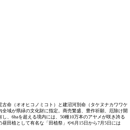
毘古命（オオヒコノミコト）と建沼河別命（タケヌナカワワケ
境内全域が県緑の文化財に指定。商売繁盛、豊作祈願、厄除け開
、6haを超える境内には、50種10万本のアヤメが咲き誇る
田植として有名な「田植祭」や6月15日から7月5日には