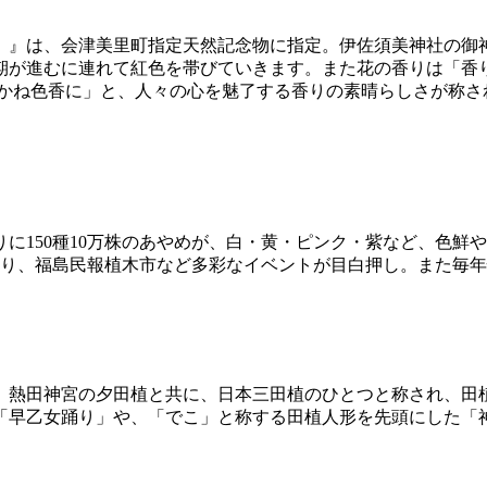
）』は、会津美里町指定天然記念物に指定。伊佐須美神社の御
期が進むに連れて紅色を帯びていきます。また花の香りは「香
かね色香に」と、人々の心を魅了する香りの素晴らしさが称され
150種10万株のあやめが、白・黄・ピンク・紫など、色鮮や
踊り、福島民報植木市など多彩なイベントが目白押し。また毎
、熱田神宮の夕田植と共に、日本三田植のひとつと称され、田
「早乙女踊り」や、「でこ」と称する田植人形を先頭にした「