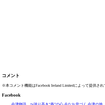
コメント
※本コメント機能はFacebook Ireland Limited
Facebook
会津物語 〜誇り高き“義”の心 今なお息づく 会津の地