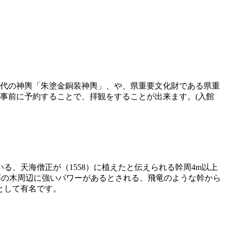
時代の神輿「朱塗金銅装神輿」、や、県重要文化財である県重
、事前に予約することで、拝観をすることが出来ます。(入館
、天海僧正が（1558）に植えたと伝えられる幹周4m以上
藤の木周辺に強いパワーがあるとされる、飛竜のような幹から
として有名です。