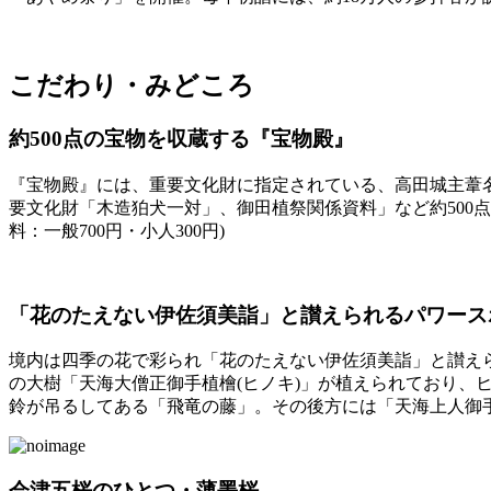
こだわり・みどころ
約500点の宝物を収蔵する『宝物殿』
『宝物殿』には、重要文化財に指定されている、高田城主葦名
要文化財「木造狛犬一対」、御田植祭関係資料」など約500
料：一般700円・小人300円)
「花のたえない伊佐須美詣」と讃えられるパワース
境内は四季の花で彩られ「花のたえない伊佐須美詣」と讃えら
の大樹「天海大僧正御手植檜(ヒノキ)」が植えられており
鈴が吊るしてある「飛竜の藤」。その後方には「天海上人御
会津五桜のひとつ・薄墨桜