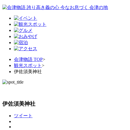
会津物語 TOP
>
観光スポット
>
伊佐須美神社
伊佐須美神社
ツイート