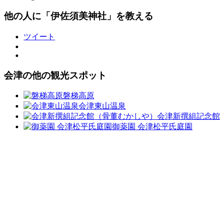
他の人に「伊佐須美神社」を教える
ツイート
会津の他の観光スポット
磐梯高原
会津東山温泉
会津新撰組記念館
御薬園 会津松平氏庭園