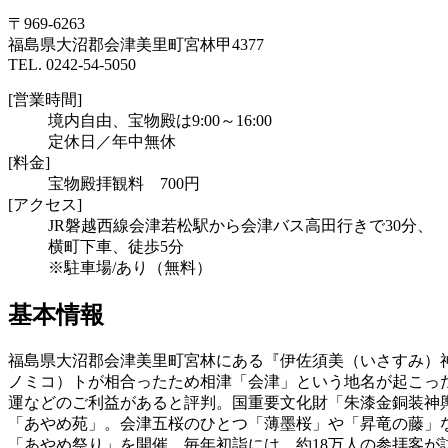
〒969-6263
福島県大沼郡会津美里町宮林甲4377
TEL. 0242-54-5050
[営業時間]
境内自由、宝物殿は9:00～16:00
定休日／年中無休
[料金]
宝物殿拝観料 700円
[アクセス]
JR磐越西線会津若松駅から会津バス高田行きで30分、
横町下車、徒歩5分
※駐車場/あり（無料）
基本情報
福島県大沼郡会津美里町宮林にある『伊佐須美（いさすみ）
ノミコ）トが相合ったため相津「会津」という地名が起こった
運などのご利益があると評判。国重要文化財「朱漆金銅装神輿
「あやめ苑」。会津五桜のひとつ「薄墨桜」や「昇竜の藤」な
「あやめ祭り」を開催。毎年初詣には、約18万人の参拝客が