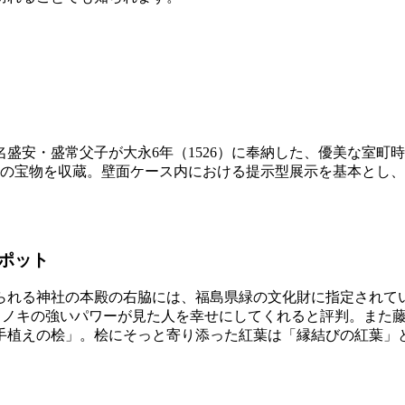
盛安・盛常父子が大永6年（1526）に奉納した、優美な室町
点の宝物を収蔵。壁面ケース内における提示型展示を基本とし
ポット
れる神社の本殿の右脇には、福島県緑の文化財に指定されている
、ヒノキの強いパワーが見た人を幸せにしてくれると評判。また
手植えの桧」。桧にそっと寄り添った紅葉は「縁結びの紅葉」