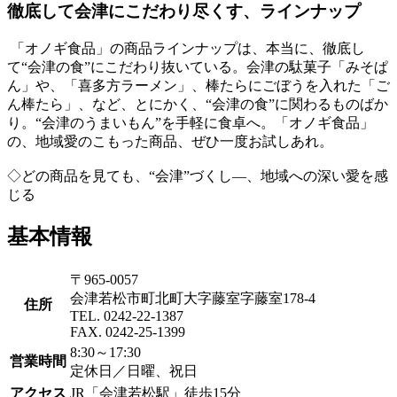
徹底して会津にこだわり尽くす、ラインナップ
「オノギ食品」の商品ラインナップは、本当に、徹底し
て“会津の食”にこだわり抜いている。会津の駄菓子「みそぱ
ん」や、「喜多方ラーメン」、棒たらにごぼうを入れた「ご
ん棒たら」、など、とにかく、“会津の食”に関わるものばか
り。“会津のうまいもん”を手軽に食卓へ。「オノギ食品」
の、地域愛のこもった商品、ぜひ一度お試しあれ。
◇どの商品を見ても、“会津”づくし―、地域への深い愛を感
じる
基本情報
〒965-0057
会津若松市町北町大字藤室字藤室178-4
住所
TEL. 0242-22-1387
FAX. 0242-25-1399
8:30～17:30
営業時間
定休日／日曜、祝日
アクセス
JR「会津若松駅」徒歩15分