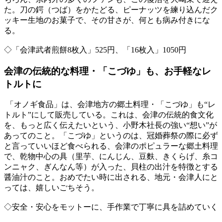
た。刀の鍔（つば）をかたどる、ピーナッツを練り込んだク
ッキー生地のお菓子で、その甘さが、何とも病み付きにな
る。
◇「会津武者煎餅8枚入」525円、「16枚入」1050円
会津の伝統的な料理・「こづゆ」も、お手軽なレ
トルトに
「オノギ食品」は、会津地方の郷土料理・「こづゆ」も“レ
トルト”にして販売している。これは、会津の伝統的食文化
を、もっと広く伝えたいという、小野木社長の強い“想い”が
あってのこと。「こづゆ」というのは、冠婚葬祭の際に必ず
と言っていいほど食べられる、会津のポピュラーな郷土料理
で、乾物中心の具（里芋、にんじん、豆麩、きくらげ、糸コ
ンニャク、ぎんなん等）が入った、貝柱の出汁を特徴とする
醤油汁のこと。おめでたい時に出される、地元・会津人にと
っては、嬉しいごちそう。
◇安全・安心をモットーに、手作業で丁寧に具を詰めていく