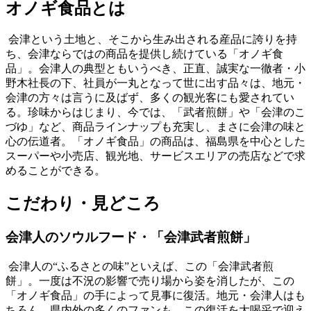
オノギ食品とは
会津という土地と、そこから生み出される産品に誇りを持
ち、会津ならではの商品を提供し続けている「オノギ食
品」。会津人の典型ともいうべき、正直、誠実な一徹者・小
野木社長の下、社員が一丸となって世に出す品々は、地元・
会津の方々は言うに及ばず、多くの観光客にも愛されてい
る。珍味からはじまり、今では、「武者煎餅」や「会津のこ
づゆ」など、商品ラインナップも充実し、まさに会津の味と
心の伝道者。「オノギ食品」の商品は、福島県を中心とした
スーパーや小売店、観光地、サービスエリアの売店などで求
めることができる。
こだわり・見どころ
会津人のソウルフード・「会津武者煎餅」
会津人の“ふるさとの味”といえば、この「会津武者煎
餅」。一度は不況の影響で売り場から姿を消したが、この
「オノギ食品」の手によって見事に復活。地元・会津人はも
ちろん、県内外の多くのファンも、この復活を大喝采で迎え