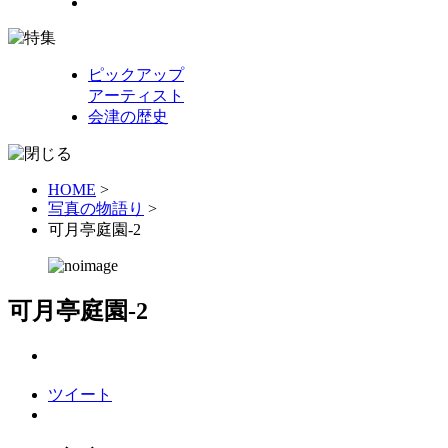
ピックアップ
アーティスト
会津の歴史
HOME
>
写真の物語り
>
可月亭庭園-2
可月亭庭園-2
ツイート