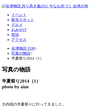
イベント
観光スポット
グルメ
おみやげ
宿泊
アクセス
会津物語 TOP
>
写真の物語
>
半夏祭り2014（1）
写真の物語
半夏祭り2014（1）
photo by aizu
大内宿の半夏祭りに行ってきました。