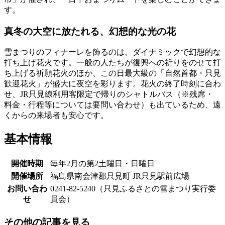
す。
真冬の大空に放たれる、幻想的な光の花
雪まつりのフィナーレを飾るのは、ダイナミックで幻想的な
打ち上げ花火です。一般の人たちが復興への祈りをのせて打
ち上げる祈願花火のほか、この日最大級の「自然首都・只見
歓迎花火」が盛大に夜空を彩ります。花火の終了時刻に合わ
せ、JR只見線利用客限定で帰りのシャトルバス（※残席・
料金・行程等については要問い合わせ）も出ているため、遠
くからの来場者も安心です。
基本情報
開催時期
毎年2月の第2土曜日・日曜日
開催場所
福島県南会津郡只見町 JR只見駅前広場
お問い合わ
0241-82-5240（只見ふるさとの雪まつり実行委
せ
員会）
その他の記事を見る