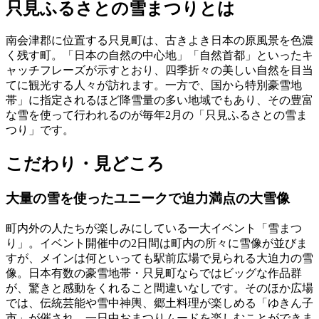
只見ふるさとの雪まつりとは
南会津郡に位置する只見町は、古きよき日本の原風景を色濃
く残す町。「日本の自然の中心地」「自然首都」といったキ
ャッチフレーズが示すとおり、四季折々の美しい自然を目当
てに観光する人々が訪れます。一方で、国から特別豪雪地
帯」に指定されるほど降雪量の多い地域でもあり、その豊富
な雪を使って行われるのが毎年2月の「只見ふるさとの雪ま
つり」です。
こだわり・見どころ
大量の雪を使ったユニークで迫力満点の大雪像
町内外の人たちが楽しみにしている一大イベント「雪まつ
り」。イベント開催中の2日間は町内の所々に雪像が並びま
すが、メインは何といっても駅前広場で見られる大迫力の雪
像。日本有数の豪雪地帯・只見町ならではビッグな作品群
が、驚きと感動をくれること間違いなしです。そのほか広場
では、伝統芸能や雪中神輿、郷土料理が楽しめる「ゆきん子
市」が催され、一日中おまつりムードを楽しむことができま